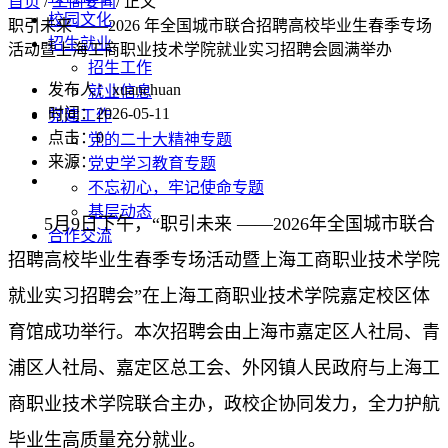
首页
/
工商要闻
/ 正文
校园文化
职引未来 ——2026 年全国城市联合招聘高校毕业生春季专场
招生就业
活动暨上海工商职业技术学院就业实习招聘会圆满举办
招生工作
发布人：xuanchuan
就业信息
时间：2026-05-11
党建工作
点击：
0
党的二十大精神专题
来源：
党史学习教育专题
不忘初心，牢记使命专题
基层动态
5
月
9
日下午，“职引未来
——
2026
年全国城市联合
合作交流
招聘高校毕业生春季专场活动暨上海工商职业技术学院
就业实习招聘会”在上海工商职业技术学院嘉定校区体
育馆成功举行。本次招聘会由上海市嘉定区
人社局
、青
浦区
人社局
、嘉定区总工会、外冈镇人民政府与上海工
商职业技术学院联合主办，政校企协同发力，全力护航
毕业生高质量充分就业。