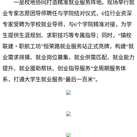
一是校地协同打造精准就业服务阵地。现场举行就
业专家志愿团导师聘任与学院结对仪式，
6
位行业资深
专家受聘为学校就业导师，与
6
个学院精准对接，为学
生提供生涯规划、求职
技巧等专属指导；同时，“镇校
联建・职航工坊”
恒荣路就业
服务站正式亮牌，构建“就
业需求排摸、就业岗位募集、就业供需匹配、就业能力
提升、就业援助帮扶、创业指导服务”全周期服务体
系，打通大学生就业服务“最后一百米”。